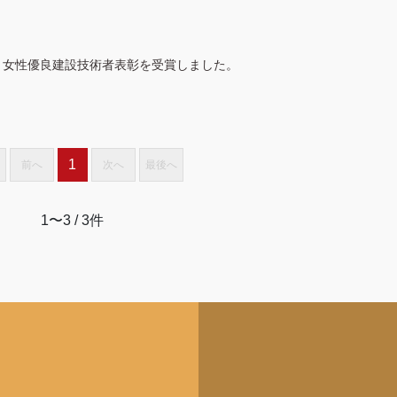
・女性優良建設技術者表彰を受賞しました。
1
前へ
次へ
最後へ
1〜3
/ 3件