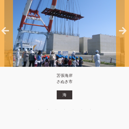
白鳥港
東かがわ市
海